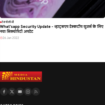
टेक्नोलॉजी
What'sapp Security Update - व्हाट्सएप डेस्कटॉप यूजर्स के लिए
नया सिक्योरिटी अपडेट
26 Jan 2022