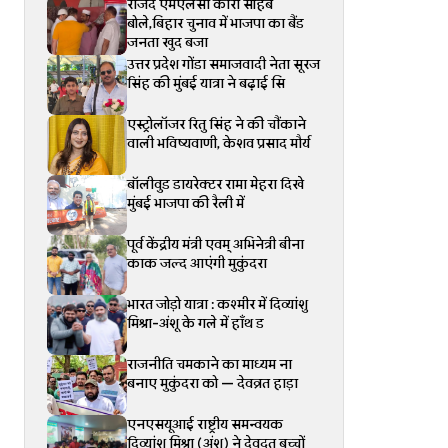
राजद एमएलसी कारी सोहेब
बोले,बिहार चुनाव में भाजपा का बैंड
जनता खुद बजा
उत्तर प्रदेश गोंडा समाजवादी नेता सूरज
सिंह की मुंबई यात्रा ने बढ़ाई सि
एस्ट्रोलॉजर रितु सिंह ने की चौंकाने
वाली भविष्यवाणी, केशव प्रसाद मौर्य
बॉलीवुड डायरेक्टर रामा मेहरा दिखे
मुंबई भाजपा की रैली में
पूर्व केंद्रीय मंत्री एवम् अभिनेत्री बीना
काक जल्द आएंगी मुकुंदरा
भारत जोड़ो यात्रा : कश्मीर में दिव्यांशु
मिश्रा-अंशू के गले में हाँथ ड
राजनीति चमकाने का माध्यम ना
बनाए मुकुंदरा को — देवव्रत हाड़ा
एनएसयूआई राष्ट्रीय समन्वयक
दिव्यांशू मिश्रा (अंशू) ने देवदूत बच्चों