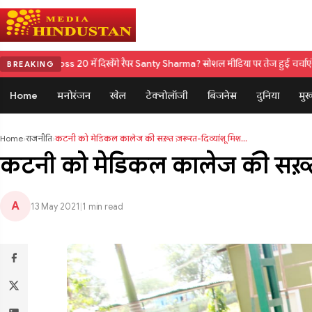
ss 20 में दिखेंगे रैपर Santy Sharma? सोशल मीडिया पर तेज हुई चर्चाएं
Cannes Film Fes
BREAKING
Home
मनोरंजन
खेल
टेक्नोलॉजी
बिजनेस
दुनिया
मुख
Home
›
राजनीति
›
कटनी को मेडिकल कालेज की सख़्त ज़रूरत-दिव्यांशू मिश...
कटनी को मेडिकल कालेज की सख़्त ज़
A
13 May 2021
|
1 min read