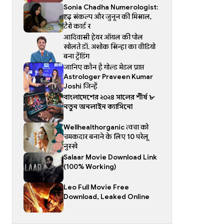
Sonia Chadha Numerologist:
दृढ़ संकल्प और जुनून की मिसाल,
टैरो कार्ड र
आदिवासी हेयर ऑयल की पोल
खोलते डॉ. अशोक सिन्हा का वीडियो
बना ट्रेंडिंग
जानिए कौन है गोल्ड मेडल प्राप्त
Astrologer Praveen Kumar
Joshi जिन्हें
বাংলাদেশের ২০২৪ সালের শীর্ষ ৮
নতুন অনলাইন ক্যাসিনো
Wellhealthorganic त्वचा को
चमकदार बनाने के लिए 10 घरेलू
नुस्खे
Salaar Movie Download Link
(100% Working)
Leo Full Movie Free
Download, Leaked Online