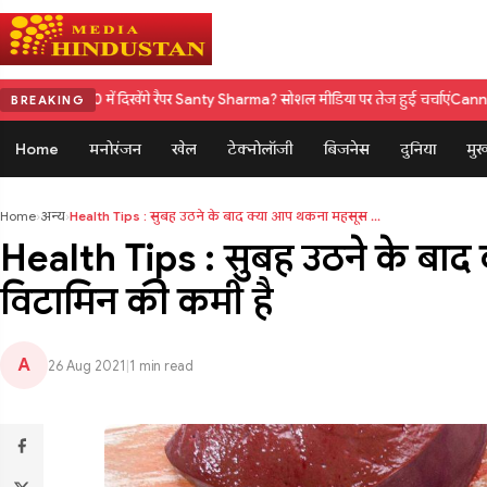
ं दिखेंगे रैपर Santy Sharma? सोशल मीडिया पर तेज हुई चर्चाएं
Cannes Film Festival म
BREAKING
Home
मनोरंजन
खेल
टेक्नोलॉजी
बिजनेस
दुनिया
मुख
Home
›
अन्य
›
Health Tips : सुबह उठने के बाद क्या आप थकना महसूस ...
Health Tips : सुबह उठने के बा
विटामिन की कमी है
A
26 Aug 2021
|
1 min read