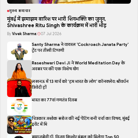
मुख्य समाचार
मुंबई में झमाझम बारिश पर भारी शिवभक्ति का जुनून,
Shivashree Ritu Singh के कार्यक्रम में भारी भीड़
By
Vivek Sharma
|
07 Jul 2026
Santy Sharma ने वायरल 'Cockroach Janata Party'
ट्रेंड पर तीखी टिप्पणी
Raseshwari Devi Ji ने World Meditation Day के
अवसर पर की एक विशेष योग
लखनऊ में 13 मार्च को ‘हम भारत के लोग’ कॉनक्लेव: श्रीवर्धन
त्रिवेदी हों
भारत का 77वां गणतंत्र दिवस
चित्रकार अशोक सरोज की नई पेंटिंग बनी चर्चा का विषय, मुंबई
इवेंट में मि
समाजसेवी डॉ. विजय किशोर बंसल को मिलेगा Top 50