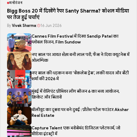
मनोरंजन
Bigg Boss 20 में दिखेंगे रैपर Santy Sharma? सोशल मीडिया
पर तेज हुई चर्चाएं
By
Vivek Sharma
|
16 Jun 2026
Cannes Film Festival में दिखा Sandip Patel का
ग्लोबल विजन, Film Sundow
नए साल पर आयत शैख़ बनी लाल परी, फैंस ने दिया क्यूटनेस में
ओलम्पिक
नए साल की धड़कन बना ‘बैकलेस ड्रेस’, लकी यादव और सैंटी
शर्मा की 2026 मे
मुंबई में वेलिएंट प्रीमियर लीग सीजन 6 का भव्य आयोजन,
क्रिकेट और सितारो
बॉलीवुड का दूसरा घर बने दुबई : प्रीतेश पटेल फाउंडर Akshar
Real Estate
Capture Talent एक भरोसेमंद डिजिटल प्लेटफार्म, जो
मीडिया इंडस्ट्री में